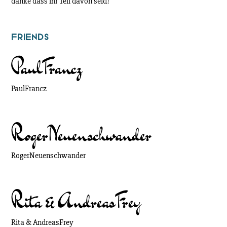
danke dass ihr Teil davon seid!
Friends
Paul
Francz
Paul
Francz
Roger
Neuenschwander
Roger
Neuenschwander
Rita & Andreas
Frey
Rita & Andreas
Frey