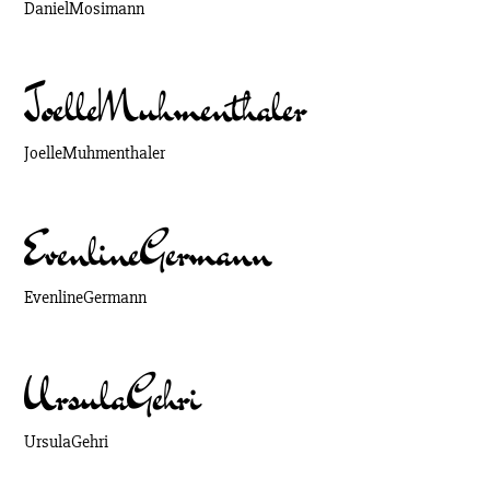
Daniel
Mosimann
Joelle
Muhmenthaler
Joelle
Muhmenthaler
Evenline
Germann
Evenline
Germann
Ursula
Gehri
Ursula
Gehri