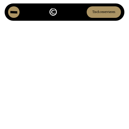
Tisch reservieren
Mister Cordon
Club
Es freut mich ausserordentlich, dass du dich für den Mister
Cordon Club interessierst!